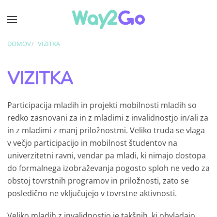
Skip to main content
DOMOV
VIZITKA
VIZITKA
Participacija mladih in projekti mobilnosti mladih so
redko zasnovani za in z mladimi z invalidnostjo in/ali za
in z mladimi z manj priložnostmi. Veliko truda se vlaga
v večjo participacijo in mobilnost študentov na
univerzitetni ravni, vendar pa mladi, ki nimajo dostopa
do formalnega izobraževanja pogosto sploh ne vedo za
obstoj tovrstnih programov in priložnosti, zato se
posledično ne vključujejo v tovrstne aktivnosti.
Veliko mladih z invalidnostjo je takšnih, ki obvladajo