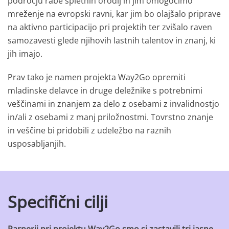
področju rabe spletnih orodij in jim omogočimo
mreženje na evropski ravni, kar jim bo olajšalo priprave
na aktivno participacijo pri projektih ter zvišalo raven
samozavesti glede njihovih lastnih talentov in znanj, ki
jih imajo.
Prav tako je namen projekta Way2Go opremiti
mladinske delavce in druge deležnike s potrebnimi
veščinami in znanjem za delo z osebami z invalidnostjo
in/ali z osebami z manj priložnostmi. Tovrstno znanje
in veščine bi pridobili z udeležbo na raznih
usposabljanjih.
Specifični cilji